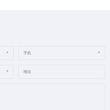
*
*
*