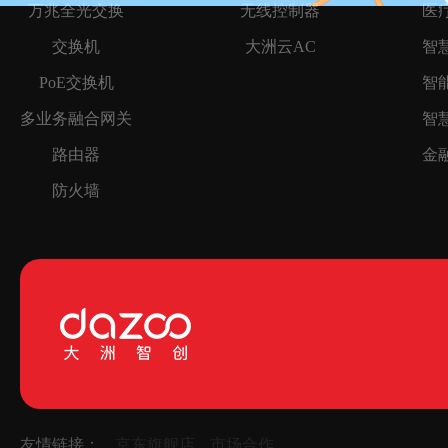
万兆全光交换
无线控制器
医
交换机
大洲云AC
智
PoE交换机
智
多业务融合网关
智
路由器
金
防火墙
友情链接：
京东旗舰店
市场合作