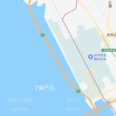
了解产品
行
数据中心交换
无线AP
智慧
园区交换
室外AP
智