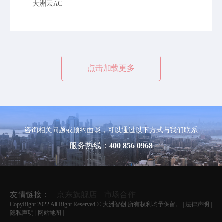
大洲云AC
点击加载更多
咨询相关问题或预约面谈，可以通过以下方式与我们联系
服务热线：
400 856 0968
友情链接：
京东旗舰店
市场合作
CopyRight 2022 All Right Reserved © 大洲智创 所有权利均予保留。 |
法律声明
|
隐私声明
|
网站地图
|