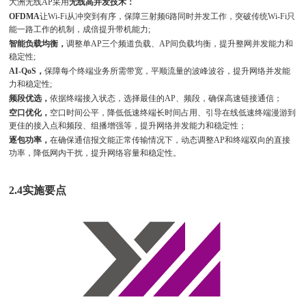
大洲无线AP采用
无线高并发技术：
OFDMA
让Wi-Fi从冲突到有序，保障三射频6路同时并发工作，突破传统Wi-Fi只
能一路工作的机制，成倍提升带机能力;
智能负载均衡，
调整单AP三个频道负载、AP间负载均衡，提升整网并发能力和
稳定性;
AI-QoS，
保障每个终端业务所需带宽，平顺流量的波峰波谷，提升网络并发能
力和稳定性;
频段优选，
依据终端接入状态，选择最佳的AP、频段，确保高速链接通信；
空口优化，
空口时间公平，降低低速终端长时间占用、引导在线低速终端漫游到
更佳的接入点和频段、组播增强等，提升网络并发能力和稳定性；
逐包功率，
在确保通信报文能正常传输情况下，动态调整AP和终端双向的直接
功率，降低网内干扰，提升网络容量和稳定性。
2.4实施要点