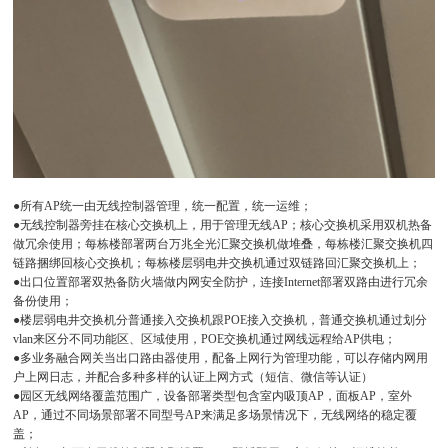
●所有AP统一由无线控制器管理，统一配置，统一运维；
●无线控制器旁挂在核心交换机上，用于管理无线AP；核心交换机采用双机热备
做冗余使用；每栋楼部署两台万兆全光汇聚交换机做堆叠，每栋楼汇聚交换机四
链路捆绑回核心交换机；每栋楼层弱电井交换机通过双链路回汇聚交换机上；
●出口位置部署双热备防火墙做内网安全防护，连接Internet部署双路由进行冗余
备份使用；
●楼层弱电井交换机分普通接入交换机跟POE接入交换机，普通交换机通过划分
vlan来区分不同功能区、区域使用，POE交换机通过网线远程给AP供电；
●多业务融合网关当出口路由器使用，配备上网行为管理功能，可以存储内网用
户上网日志，并配合多种多样的认证上网方式（短信、微信等认证）
●园区无线网络覆盖范围广，设备部署类型包含室内吸顶AP，面板AP，室外
AP，通过不同场景部署不同型号AP来满足多场景情况下，无线网络的稳定覆
盖；