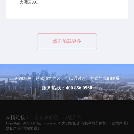
大洲云AC
点击加载更多
咨询相关问题或预约面谈，可以通过以下方式与我们联系
服务热线：
400 856 0968
友情链接：
京东旗舰店
市场合作
CopyRight 2022 All Right Reserved © 大洲智创 所有权利均予保留。 |
法律声明
|
隐私声明
|
网站地图
|